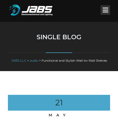
SINGLE BLOG
JABS LLC
>
audio
>
Functional and Stylish Wall-to-Wall Shelves
21
MAY