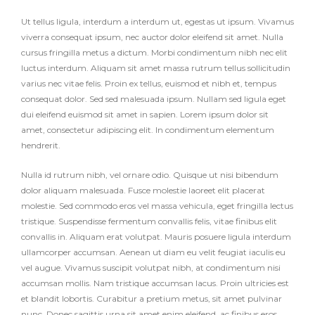
Ut tellus ligula, interdum a interdum ut, egestas ut ipsum. Vivamus
viverra consequat ipsum, nec auctor dolor eleifend sit amet. Nulla
cursus fringilla metus a dictum. Morbi condimentum nibh nec elit
luctus interdum. Aliquam sit amet massa rutrum tellus sollicitudin
varius nec vitae felis. Proin ex tellus, euismod et nibh et, tempus
consequat dolor. Sed sed malesuada ipsum. Nullam sed ligula eget
dui eleifend euismod sit amet in sapien. Lorem ipsum dolor sit
amet, consectetur adipiscing elit. In condimentum elementum
hendrerit.
Nulla id rutrum nibh, vel ornare odio. Quisque ut nisi bibendum
dolor aliquam malesuada. Fusce molestie laoreet elit placerat
molestie. Sed commodo eros vel massa vehicula, eget fringilla lectus
tristique. Suspendisse fermentum convallis felis, vitae finibus elit
convallis in. Aliquam erat volutpat. Mauris posuere ligula interdum
ullamcorper accumsan. Aenean ut diam eu velit feugiat iaculis eu
vel augue. Vivamus suscipit volutpat nibh, at condimentum nisi
accumsan mollis. Nam tristique accumsan lacus. Proin ultricies est
et blandit lobortis. Curabitur a pretium metus, sit amet pulvinar
nunc. Donec sagittis urna sit amet enim eleifend, ac finibus eros