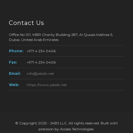
Contact Us
Office No 101, MBR Charity Building 287, Al Qusais IndArea 5,
Dubai, United Arab Emirates
Phone:
+971 4 234 0406
Fax:
+971 4 234 0406
Email:
info@jabsllc.net
Web:
https://www.jabsllc.net
© Copyright 2025 - JABS LLC. All rights reserved. Built with
precision by Access Technologies.